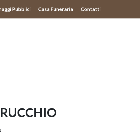
lità illustrate nella cookie policy. Chiudendo questo banner,
naggi Pubblici
Casa Funeraria
Contatti
'uso dei cookie.
Ulteriori informazioni
OK
TRUCCHIO
3