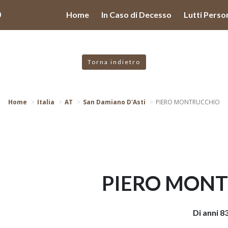
valgono di cookie necessari al funzionamento ed utili alle fina
O
Home
In Caso di Decesso
Lutti Perso
 proseguendo la navigazione in altra maniera, acconsenti all
Torna indietro
Home
Italia
AT
San Damiano D'Asti
PIERO MONTRUCCHIO
PIERO MON
Di anni 8