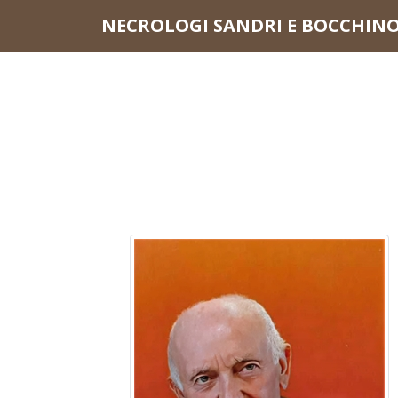
Questo sito o gli strumenti terzi da questo utilizzati si av
NECROLOGI SANDRI E BOCCHIN
scorrendo questa pagina, cliccando su un link o