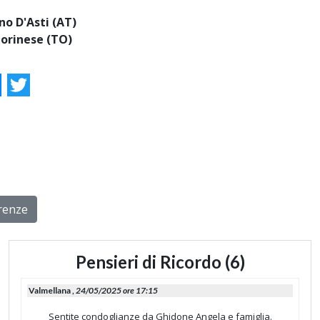
o D'Asti (AT)
orinese (TO)
ok
essenger
Twitter
rrenze
Pensieri di Ricordo (6)
Valmellana ,
24/05/2025 ore 17:15
Sentite condoglianze da Ghidone Angela e famiglia.