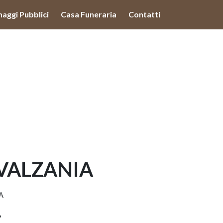
lità illustrate nella cookie policy. Chiudendo questo banner,
naggi Pubblici
Casa Funeraria
Contatti
'uso dei cookie.
Ulteriori informazioni
OK
 VALZANIA
A
7