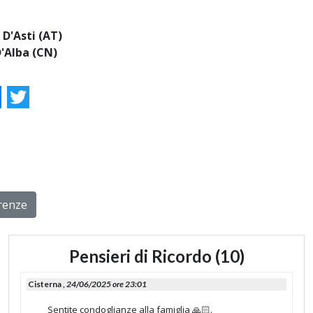
 D'Asti (AT)
'Alba (CN)
ok
essenger
Twitter
rrenze
Pensieri di Ricordo (10)
Cisterna ,
24/06/2025 ore 23:01
Sentite condoglianze alla famiglia 🙏🏻.