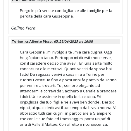
Porgo le più sentite condoglianze alle famiglie per la
perdita della cara Giuseppina.
Gallino Piera
Torino , cs Alberto Picco , 65,
23/06/2025 ore 16:08
Cara Geppina , mi rivolgo a te , mia cara cugina. Oggi
ho già pianto tanto. Purtroppo mi diresti : non serve,
con il carattere deciso che avevi . Eri una sarta molto
conosciuta e lo meritavi . Quanti vestiti da sposa hai
fatto! Da ragazza venivi a casa mia a Torino per
cucirmi i vestiti. Io fino a pochi anni fa partivo da Torino
per venire a trovarti. Tu , sempre elegante ad
attendermi e correvi da Sacchero a Canale a prendere
i dolci. Un te assieme in quella bella cucina. Eri
orgogliosa dei tuoi figli e ne avevi ben donde . Dei tuoi
nipoti, ai quali dedicavi il tuo tempo da brava nonna. Vi
abbraccio tutti cari cugini, in particolare a Giampiero
che con le sue foto ed i messaggi mi porta un po’ di
aria di Valle S Matteo. Con affetto e riconoscenza.