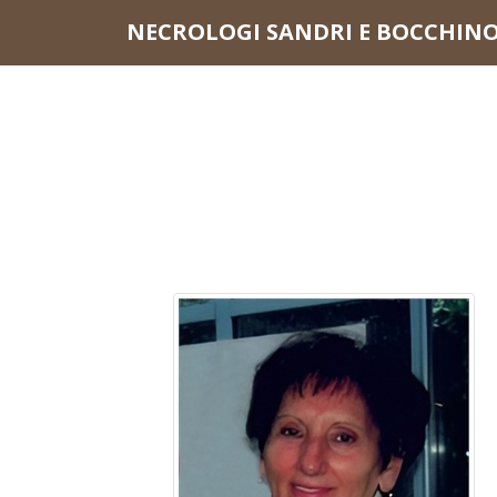
Questo sito o gli strumenti terzi da questo utilizzati si av
NECROLOGI SANDRI E BOCCHIN
scorrendo questa pagina, cliccando su un link o