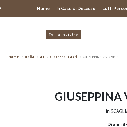
valgono di cookie necessari al funzionamento ed utili alle fina
O
Home
In Caso di Decesso
Lutti Perso
 proseguendo la navigazione in altra maniera, acconsenti all
Torna indietro
Home
Italia
AT
Cisterna D'Asti
GIUSEPPINA VALZANIA
GIUSEPPINA
in SCAGLI
Di anni 8