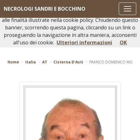
Questo sito o gli strumenti terzi da questo utilizzati si
NECROLOGI SANDRI E BOCCHINO
avvalgono di cookie necessari al funzionamento ed utili
alle finalità illustrate nella cookie policy. Chiudendo questo
banner, scorrendo questa pagina, cliccando su un link o
proseguendo la navigazione in altra maniera, acconsenti
Torna indietro
all'uso dei cookie.
Ulteriori informazioni
OK
Home
Italia
AT
Cisterna D'Asti
FRANCO DOMENICO MO