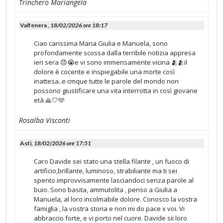
Trinchero Mariangela
Valfenera ,
18/02/2026 ore 18:17
Ciao carissima Maria Giulia e Manuela, sono
profondamente scossa dalla terribile notizia appresa
ieri sera 😞😭e vi sono immensamente vicina 🫂🫂il
dolore è cocente e inspiegabile una morte così
inattesa..e cmque tutte le parole del mondo non
possono giustificare una vita interrotta in così giovane
età 🙏🤍🩵
Rosalba Visconti
Asti,
18/02/2026 ore 17:51
Caro Davide sei stato una stella filante , un fuoco di
artificio,brillante, luminoso, strabiliante ma ti sei
spento improvvisamente lasciandoci senza parole al
buio. Sono basita, ammutolita , penso a Giulia a
Manuela, al loro incolmabile dolore. Conosco la vostra
famiglia , la vostra storia e non mi do pace x voi. Vi
abbraccio forte, e vi porto nel cuore. Davide sii loro