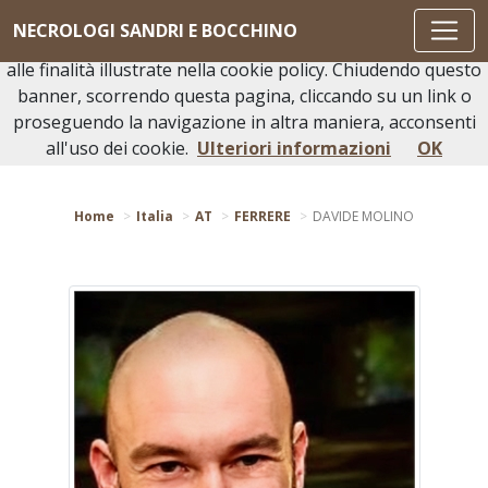
Questo sito o gli strumenti terzi da questo utilizzati si
NECROLOGI SANDRI E BOCCHINO
avvalgono di cookie necessari al funzionamento ed utili
alle finalità illustrate nella cookie policy. Chiudendo questo
banner, scorrendo questa pagina, cliccando su un link o
proseguendo la navigazione in altra maniera, acconsenti
Torna indietro
all'uso dei cookie.
Ulteriori informazioni
OK
Home
Italia
AT
FERRERE
DAVIDE MOLINO