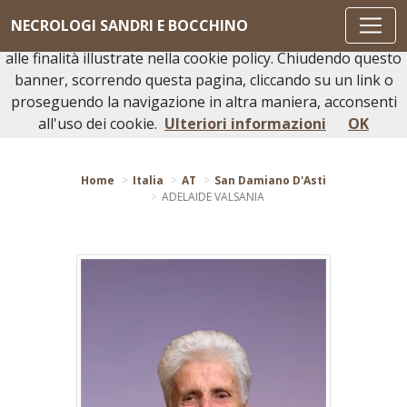
Questo sito o gli strumenti terzi da questo utilizzati si
NECROLOGI SANDRI E BOCCHINO
avvalgono di cookie necessari al funzionamento ed utili
alle finalità illustrate nella cookie policy. Chiudendo questo
banner, scorrendo questa pagina, cliccando su un link o
proseguendo la navigazione in altra maniera, acconsenti
Torna indietro
all'uso dei cookie.
Ulteriori informazioni
OK
Home
Italia
AT
San Damiano D'Asti
ADELAIDE VALSANIA