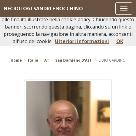
Questo sito o gli strumenti terzi da questo utilizzati si
NECROLOGI SANDRI E BOCCHINO
avvalgono di cookie necessari al funzionamento ed utili
alle finalità illustrate nella cookie policy. Chiudendo questo
banner, scorrendo questa pagina, cliccando su un link o
proseguendo la navigazione in altra maniera, acconsenti
Torna indietro
all'uso dei cookie.
Ulteriori informazioni
OK
Home
Italia
AT
San Damiano D'Asti
LIDIO GARDINO