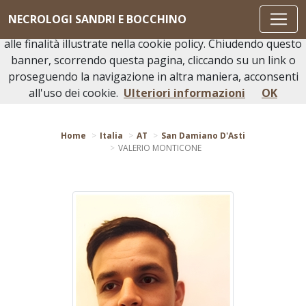
Questo sito o gli strumenti terzi da questo utilizzati si
NECROLOGI SANDRI E BOCCHINO
avvalgono di cookie necessari al funzionamento ed utili
alle finalità illustrate nella cookie policy. Chiudendo questo
banner, scorrendo questa pagina, cliccando su un link o
proseguendo la navigazione in altra maniera, acconsenti
Torna indietro
all'uso dei cookie.
Ulteriori informazioni
OK
Home
Italia
AT
San Damiano D'Asti
VALERIO MONTICONE