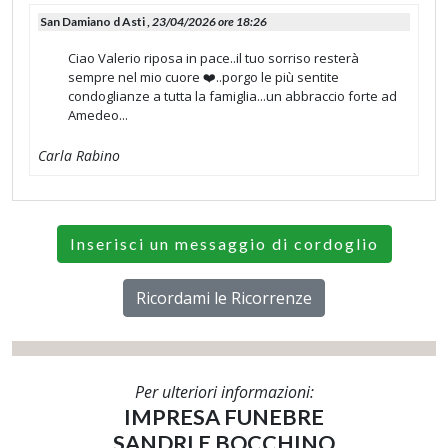
San Damiano d Asti ,
23/04/2026 ore 18:26
Ciao Valerio riposa in pace..il tuo sorriso resterà
sempre nel mio cuore ❤️..porgo le più sentite
condoglianze a tutta la famiglia...un abbraccio forte ad
Amedeo...
Carla Rabino
Inserisci un messaggio di cordoglio
Ricordami le Ricorrenze
Per ulteriori informazioni:
IMPRESA FUNEBRE
SANDRI E BOCCHINO