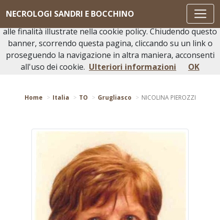
Questo sito o gli strumenti terzi da questo utilizzati si
NECROLOGI SANDRI E BOCCHINO
avvalgono di cookie necessari al funzionamento ed utili
alle finalità illustrate nella cookie policy. Chiudendo questo
banner, scorrendo questa pagina, cliccando su un link o
proseguendo la navigazione in altra maniera, acconsenti
Torna indietro
all'uso dei cookie.
Ulteriori informazioni
OK
Home
Italia
TO
Grugliasco
NICOLINA PIEROZZI