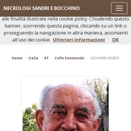
Questo sito o gli strumenti terzi da questo utilizzati si
NECROLOGI SANDRI E BOCCHINO
avvalgono di cookie necessari al funzionamento ed utili
alle finalità illustrate nella cookie policy. Chiudendo questo
banner, scorrendo questa pagina, cliccando su un link o
proseguendo la navigazione in altra maniera, acconsenti
Torna indietro
all'uso dei cookie.
Ulteriori informazioni
OK
Home
Italia
AT
Celle Enomondo
GIOVANNI BORIO