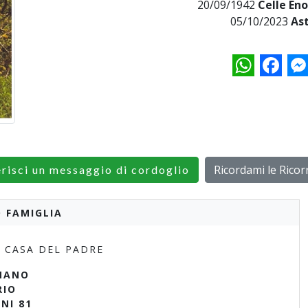
20/09/1942
Celle En
05/10/2023
Ast
WhatsApp
Facebo
M
Ricordami le Rico
erisci un messaggio di cordoglio
 FAMIGLIA
 CASA DEL PADRE
NANO
RIO
NI 81