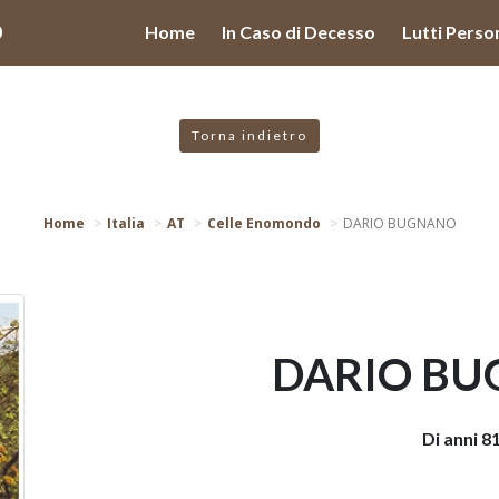
valgono di cookie necessari al funzionamento ed utili alle fina
O
Home
In Caso di Decesso
Lutti Perso
 proseguendo la navigazione in altra maniera, acconsenti all
Torna indietro
Home
Italia
AT
Celle Enomondo
DARIO BUGNANO
DARIO B
Di anni 8