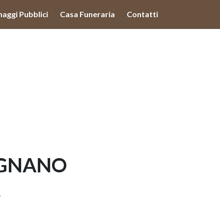
lità illustrate nella cookie policy. Chiudendo questo banner,
naggi Pubblici
Casa Funeraria
Contatti
'uso dei cookie.
Ulteriori informazioni
OK
UGNANO
1