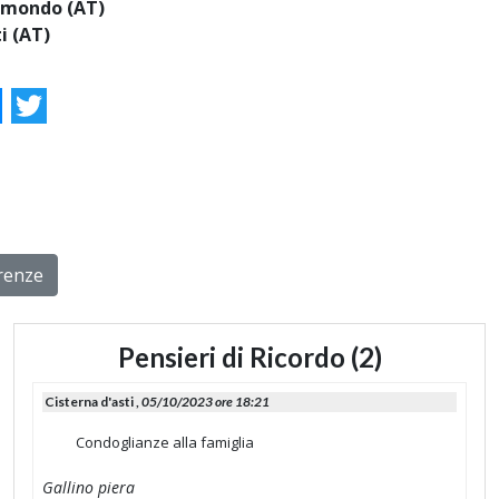
omondo (AT)
i (AT)
ok
essenger
Twitter
rrenze
Pensieri di Ricordo (2)
Cisterna d'asti ,
05/10/2023 ore 18:21
Condoglianze alla famiglia
Gallino piera