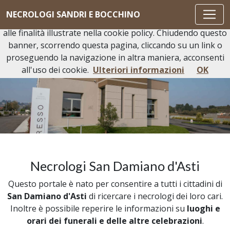
Questo sito o gli strumenti terzi da questo utilizzati si
NECROLOGI SANDRI E BOCCHINO
avvalgono di cookie necessari al funzionamento ed utili
alle finalità illustrate nella cookie policy. Chiudendo questo
banner, scorrendo questa pagina, cliccando su un link o
proseguendo la navigazione in altra maniera, acconsenti
all'uso dei cookie.
Ulteriori informazioni
OK
Necrologi San Damiano d'Asti
Questo portale è nato per consentire a tutti i cittadini di
San Damiano d'Asti
di ricercare i necrologi dei loro cari.
Inoltre è possibile reperire le informazioni su
luoghi e
orari dei funerali e delle altre celebrazioni
.