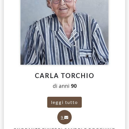
CARLA TORCHIO
di anni
90
leggi tutto
9