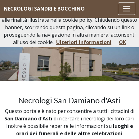
Questo sito o gli strumenti terzi da questo utilizzati si
NECROLOGI SANDRI E BOCCHINO
avvalgono di cookie necessari al funzionamento ed utili
alle finalità illustrate nella cookie policy. Chiudendo questo
banner, scorrendo questa pagina, cliccando su un link o
proseguendo la navigazione in altra maniera, acconsenti
all'uso dei cookie.
Ulteriori informazioni
OK
Necrologi San Damiano d'Asti
Questo portale è nato per consentire a tutti i cittadini di
San Damiano d'Asti
di ricercare i necrologi dei loro cari.
Inoltre è possibile reperire le informazioni su
luoghi e
orari dei funerali e delle altre celebrazioni
.