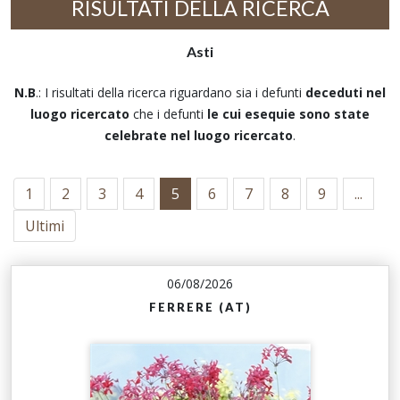
RISULTATI DELLA RICERCA
Asti
N.B
.: I risultati della ricerca riguardano sia i defunti
deceduti nel
luogo ricercato
che i defunti
le cui esequie sono state
celebrate nel luogo ricercato
.
1
2
3
4
5
6
7
8
9
...
Ultimi
06/08/2026
FERRERE (AT)